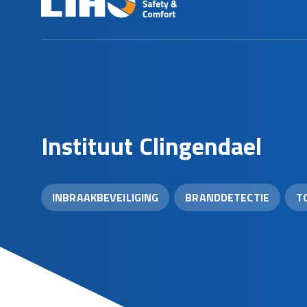
I
n
s
t
i
t
u
u
t
C
l
i
n
g
e
n
d
a
e
l
INBRAAKBEVEILIGING
BRANDDETECTIE
T