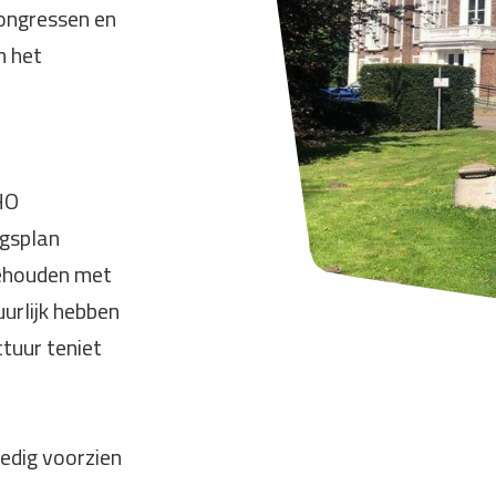
congressen en
m het
IHO
ngsplan
gehouden met
urlijk hebben
tuur teniet
ledig voorzien