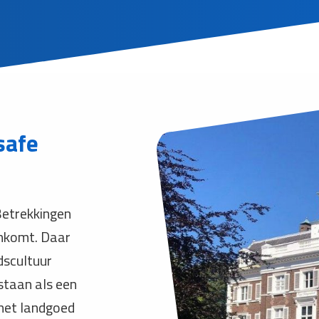
safe
Betrekkingen
enkomt. Daar
dscultuur
staan als een
 het landgoed