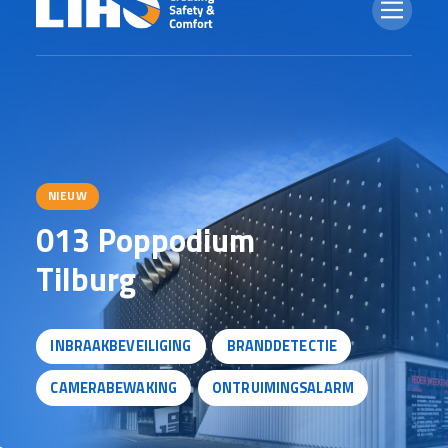
NIEUW
0
1
3
P
o
p
p
o
d
i
u
m
T
i
l
b
u
r
g
INBRAAKBEVEILIGING
BRANDDETECTIE
CAMERABEWAKING
ONTRUIMINGSALARM