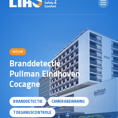
NIEUW
B
r
a
n
d
d
e
t
e
c
t
i
e
P
u
l
l
m
a
n
E
i
n
d
h
o
v
e
n
C
o
c
a
g
n
e
BRANDDETECTIE
CAMERABEWAKING
TOEGANGSCONTROLE