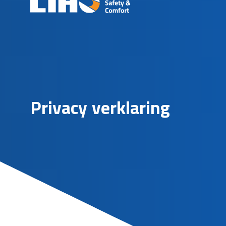
P
r
i
v
a
c
y
v
e
r
k
l
a
r
i
n
g