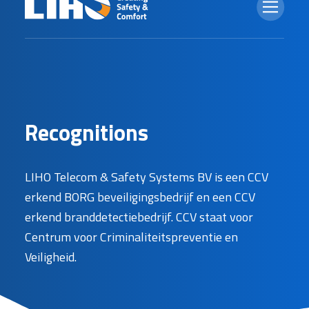
R
e
c
o
g
n
i
t
i
o
n
s
LIHO Telecom & Safety Systems BV is een CCV
erkend BORG beveiligingsbedrijf en een CCV
erkend branddetectiebedrijf. CCV staat voor
Centrum voor Criminaliteitspreventie en
Veiligheid.