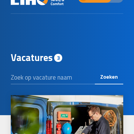
V
a
c
a
t
u
r
e
s
3
Zoek op vacature naam
Zoeken