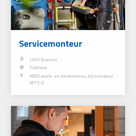
Servicemonteur
LIHO Nuenen
Fulltime
MBO werk- en denkniveau, bij voorkeur
MTS-E