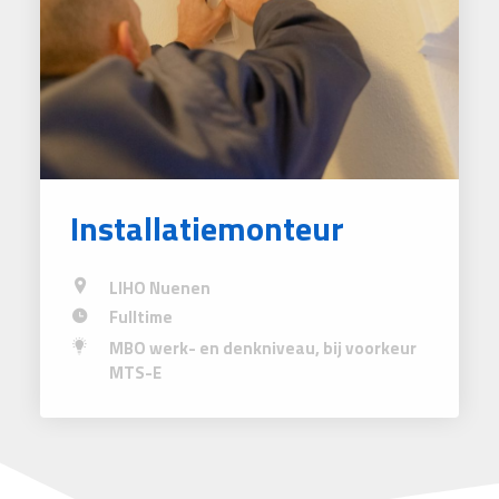
Installatiemonteur
LIHO Nuenen
Fulltime
MBO werk- en denkniveau, bij voorkeur
MTS-E