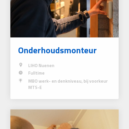
Onderhoudsmonteur
LIHO Nuenen
Fulltime
MBO werk- en denkniveau, bij voorkeur
MTS-E